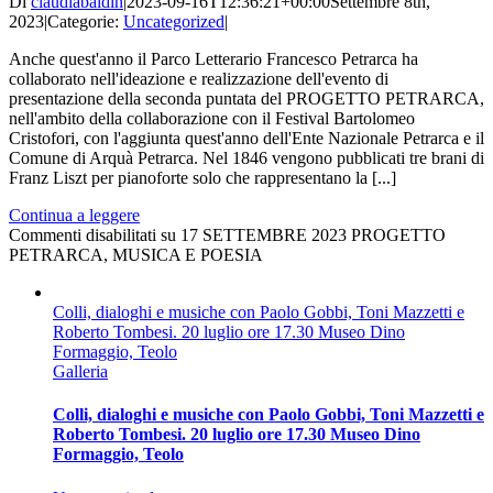
Di
claudiabaldin
|
2023-09-16T12:36:21+00:00
Settembre 8th,
2023
|
Categorie:
Uncategorized
|
Anche quest'anno il Parco Letterario Francesco Petrarca ha
collaborato nell'ideazione e realizzazione dell'evento di
presentazione della seconda puntata del PROGETTO PETRARCA,
nell'ambito della collaborazione con il Festival Bartolomeo
Cristofori, con l'aggiunta quest'anno dell'Ente Nazionale Petrarca e il
Comune di Arquà Petrarca. Nel 1846 vengono pubblicati tre brani di
Franz Liszt per pianoforte solo che rappresentano la [...]
Continua a leggere
Commenti disabilitati
su 17 SETTEMBRE 2023 PROGETTO
PETRARCA, MUSICA E POESIA
Colli, dialoghi e musiche con Paolo Gobbi, Toni Mazzetti e
Roberto Tombesi. 20 luglio ore 17.30 Museo Dino
Formaggio, Teolo
Galleria
Colli, dialoghi e musiche con Paolo Gobbi, Toni Mazzetti e
Roberto Tombesi. 20 luglio ore 17.30 Museo Dino
Formaggio, Teolo