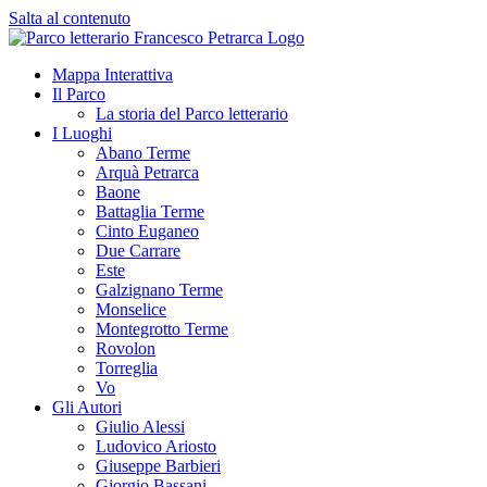
Salta al contenuto
Mappa Interattiva
Il Parco
La storia del Parco letterario
I Luoghi
Abano Terme
Arquà Petrarca
Baone
Battaglia Terme
Cinto Euganeo
Due Carrare
Este
Galzignano Terme
Monselice
Montegrotto Terme
Rovolon
Torreglia
Vo
Gli Autori
Giulio Alessi
Ludovico Ariosto
Giuseppe Barbieri
Giorgio Bassani