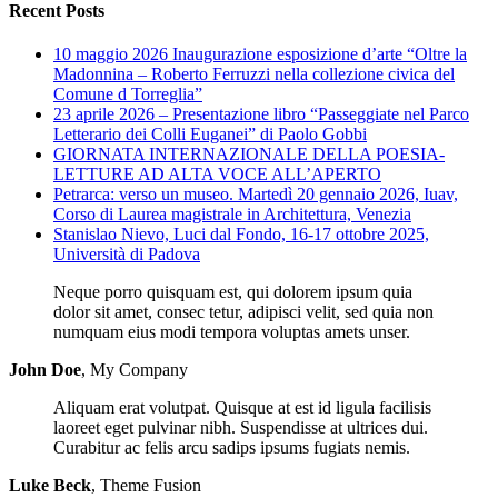
Recent Posts
10 maggio 2026 Inaugurazione esposizione d’arte “Oltre la
Madonnina – Roberto Ferruzzi nella collezione civica del
Comune d Torreglia”
23 aprile 2026 – Presentazione libro “Passeggiate nel Parco
Letterario dei Colli Euganei” di Paolo Gobbi
GIORNATA INTERNAZIONALE DELLA POESIA-
LETTURE AD ALTA VOCE ALL’APERTO
Petrarca: verso un museo. Martedì 20 gennaio 2026, Iuav,
Corso di Laurea magistrale in Architettura, Venezia
Stanislao Nievo, Luci dal Fondo, 16-17 ottobre 2025,
Università di Padova
Neque porro quisquam est, qui dolorem ipsum quia
dolor sit amet, consec tetur, adipisci velit, sed quia non
numquam eius modi tempora voluptas amets unser.
John Doe
,
My Company
Aliquam erat volutpat. Quisque at est id ligula facilisis
laoreet eget pulvinar nibh. Suspendisse at ultrices dui.
Curabitur ac felis arcu sadips ipsums fugiats nemis.
Luke Beck
,
Theme Fusion