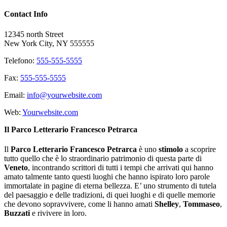
Contact Info
12345 north Street
New York City, NY 555555
Telefono:
555-555-5555
Fax:
555-555-5555
Email:
info@yourwebsite.com
Web:
Yourwebsite.com
Il Parco Letterario Francesco Petrarca
Il
Parco Letterario Francesco Petrarca
è uno
stimolo
a scoprire
tutto quello che è lo straordinario patrimonio di questa parte di
Veneto
, incontrando scrittori di tutti i tempi che arrivati qui hanno
amato talmente tanto questi luoghi che hanno ispirato loro parole
immortalate in pagine di eterna bellezza. E’ uno strumento di tutela
del paesaggio e delle tradizioni, di quei luoghi e di quelle memorie
che devono sopravvivere, come li hanno amati
Shelley
,
Tommaseo
,
Buzzati
e rivivere in loro.