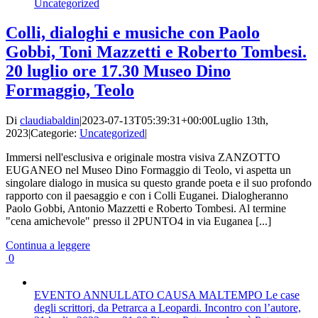
Uncategorized
Colli, dialoghi e musiche con Paolo
Gobbi, Toni Mazzetti e Roberto Tombesi.
20 luglio ore 17.30 Museo Dino
Formaggio, Teolo
Di
claudiabaldin
|
2023-07-13T05:39:31+00:00
Luglio 13th,
2023
|
Categorie:
Uncategorized
|
Immersi nell'esclusiva e originale mostra visiva ZANZOTTO
EUGANEO nel Museo Dino Formaggio di Teolo, vi aspetta un
singolare dialogo in musica su questo grande poeta e il suo profondo
rapporto con il paesaggio e con i Colli Euganei. Dialogheranno
Paolo Gobbi, Antonio Mazzetti e Roberto Tombesi. Al termine
"cena amichevole" presso il 2PUNTO4 in via Euganea [...]
Continua a leggere
0
EVENTO ANNULLATO CAUSA MALTEMPO Le case
degli scrittori, da Petrarca a Leopardi. Incontro con l’autore,